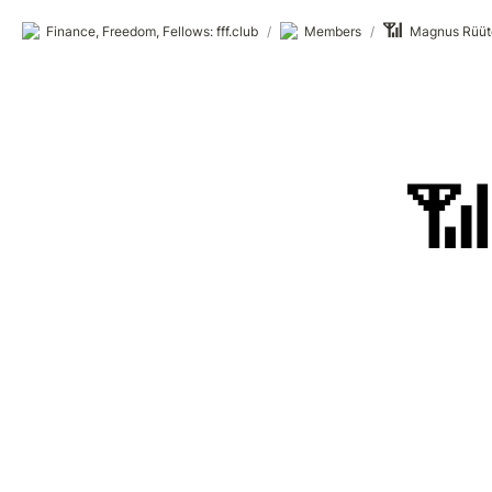
📶
Finance, Freedom, Fellows: fff.club
/
Members
/
Magnus Rüüt
