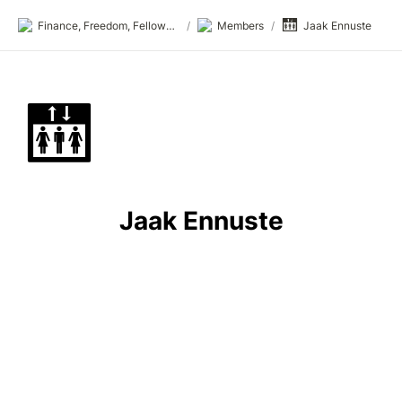
🛗
Finance, Freedom, Fellows: fff.club
/
Members
/
Jaak Ennuste
🛗
Jaak Ennuste